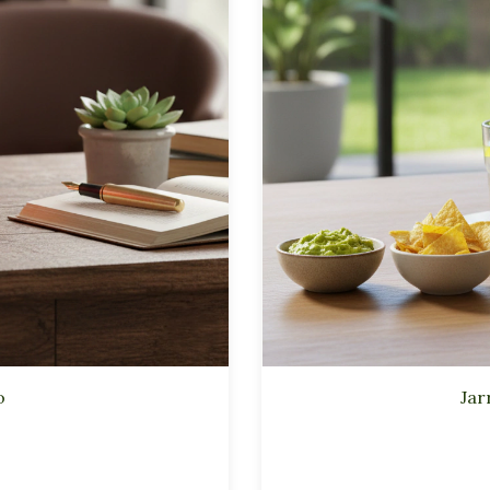
o
Jar